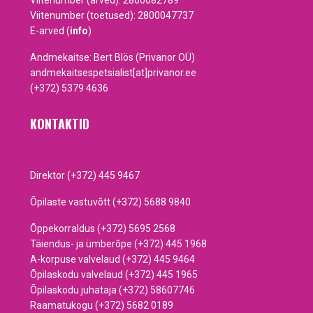
Viitenumber (arved): 2800082789
Viitenumber (toetused): 2800047737
E-arved (
info
)
Andmekaitse: Bert Blös (Privanor OÜ)
andmekaitsespetsialist[at]privanor.ee
(+372) 5379 4636
KONTAKTID
Direktor (+372) 445 9467
Õpilaste vastuvõtt (+372) 5688 9840
Õppekorraldus (+372) 5695 2568
Täiendus- ja ümberõpe (+372) 445 1968
A-korpuse valvelaud (+372) 445 9464
Õpilaskodu valvelaud (+372) 445 1965
Õpilaskodu juhataja (+372) 58607746
Raamatukogu (+372) 5682 0189