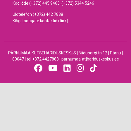
Kooliõde (+372) 445 9463, (+372) 5344 5246
Üldtelefon (+372) 442 7888
Kõigi töötajate kontaktid (
link
)
PÄRNUMAA KUTSEHARIDUSKESKUS | Niidupargi tn 12 | Pärnu |
80047 | tel +372 4427888 | parnumaa[at]hariduskeskus.ee