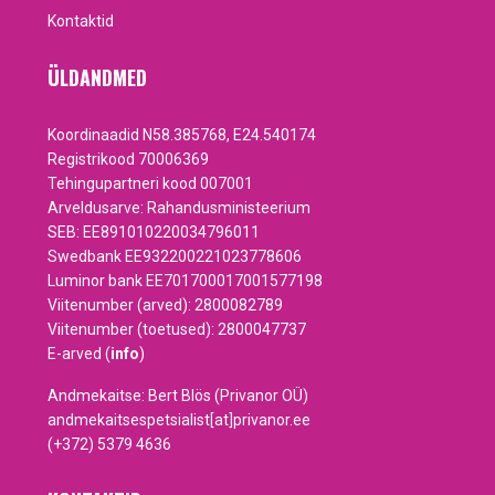
Kontaktid
ÜLDANDMED
Koordinaadid N58.385768, E24.540174
Registrikood 70006369
Tehingupartneri kood 007001
Arveldusarve: Rahandusministeerium
SEB: EE891010220034796011
Swedbank EE932200221023778606
Luminor bank EE701700017001577198
Viitenumber (arved): 2800082789
Viitenumber (toetused): 2800047737
E-arved (
info
)
Andmekaitse: Bert Blös (Privanor OÜ)
andmekaitsespetsialist[at]privanor.ee
(+372) 5379 4636