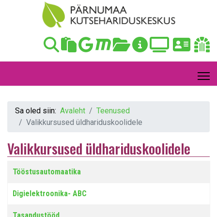
Sa oled siin:
Avaleht
Teenused
Valikkursused üldhariduskoolidele
Valikkursused üldhariduskoolidele
Artiklid
Pealkiri
Tööstusautomaatika
Digielektroonika- ABC
Tasandustööd