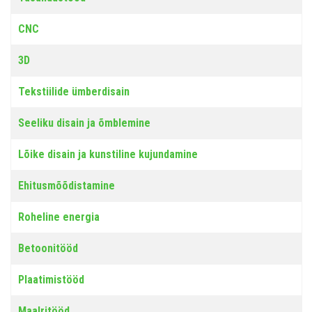
CNC
3D
Tekstiilide ümberdisain
Seeliku disain ja õmblemine
Lõike disain ja kunstiline kujundamine
Ehitusmõõdistamine
Roheline energia
Betoonitööd
Plaatimistööd
Maalritööd