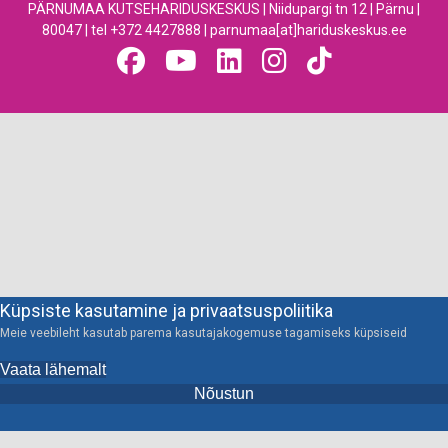
PÄRNUMAA KUTSEHARIDUSKESKUS | Niidupargi tn 12 | Pärnu |
80047 | tel +372 4427888 | parnumaa[at]hariduskeskus.ee
Küpsiste kasutamine ja privaatsuspoliitika
Meie veebileht kasutab parema kasutajakogemuse tagamiseks küpsiseid
Vaata lähemalt
Nõustun