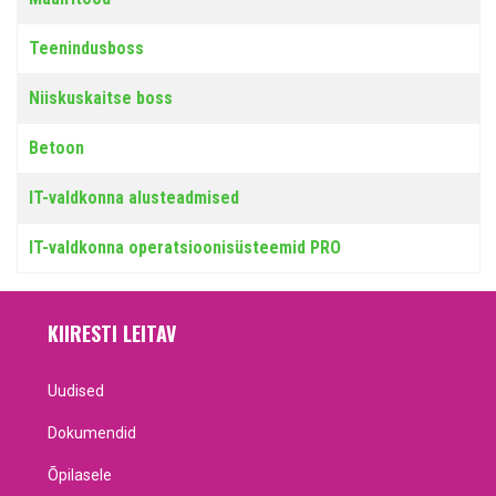
Teenindusboss
Niiskuskaitse boss
Betoon
IT-valdkonna alusteadmised
IT-valdkonna operatsioonisüsteemid PRO
KIIRESTI LEITAV
Uudised
Dokumendid
Õpilasele