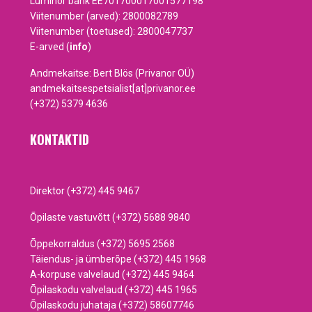
Luminor bank EE701700017001577198
Viitenumber (arved): 2800082789
Viitenumber (toetused): 2800047737
E-arved (
info
)
Andmekaitse: Bert Blös (Privanor OÜ)
andmekaitsespetsialist[at]privanor.ee
(+372) 5379 4636
KONTAKTID
Direktor (+372) 445 9467
Õpilaste vastuvõtt (+372) 5688 9840
Õppekorraldus (+372) 5695 2568
Täiendus- ja ümberõpe (+372) 445 1968
A-korpuse valvelaud (+372) 445 9464
Õpilaskodu valvelaud (+372) 445 1965
Õpilaskodu juhataja (+372) 58607746