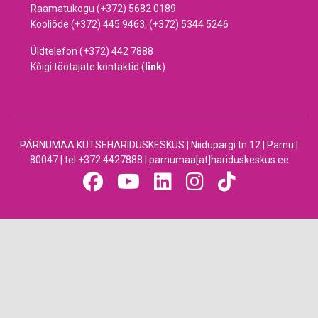
Raamatukogu (+372) 5682 0189
Kooliõde (+372) 445 9463, (+372) 5344 5246
Üldtelefon (+372) 442 7888
Kõigi töötajate kontaktid (
link
)
PÄRNUMAA KUTSEHARIDUSKESKUS | Niidupargi tn 12 | Pärnu |
80047 | tel +372 4427888 | parnumaa[at]hariduskeskus.ee