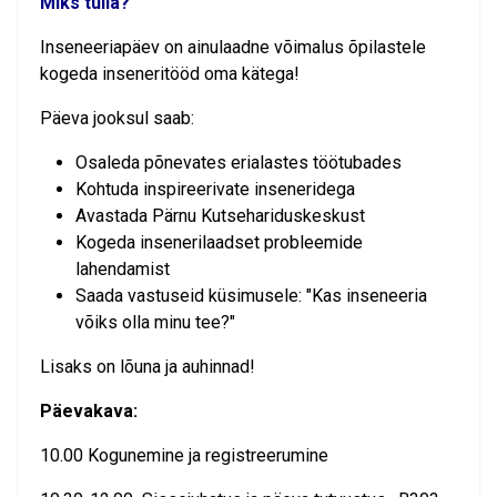
Miks tulla?
Inseneeriapäev on ainulaadne võimalus õpilastele
kogeda inseneritööd oma kätega!
Päeva jooksul saab:
Osaleda põnevates erialastes töötubades
Kohtuda inspireerivate inseneridega
Avastada Pärnu Kutsehariduskeskust
Kogeda insenerilaadset probleemide
lahendamist
Saada vastuseid küsimusele: "Kas inseneeria
võiks olla minu tee?"
Lisaks on lõuna ja auhinnad!
Päevakava:
10.00 Kogunemine ja registreerumine