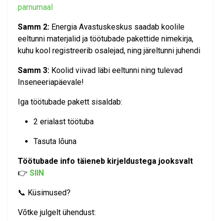
parnumaal
Samm 2:
Energia Avastuskeskus saadab koolile
eeltunni materjalid ja töötubade pakettide nimekirja,
kuhu kool registreerib osalejad, ning järeltunni juhendi
Samm 3:
Koolid viivad läbi eeltunni ning tulevad
Inseneeriapäevale!
Iga töötubade pakett sisaldab:
2 erialast töötuba
Tasuta lõuna
Töötubade info täieneb kirjeldustega jooksvalt
👉
SIIN
📞 Küsimused?
Võtke julgelt ühendust: