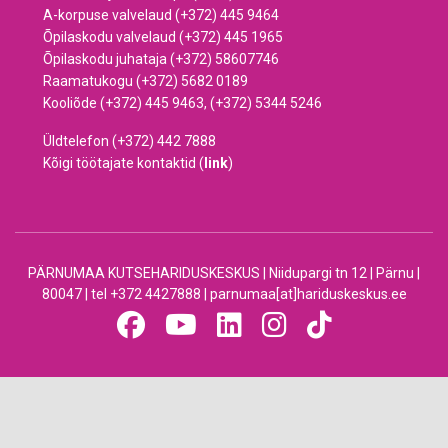
A-korpuse valvelaud (+372) 445 9464
Õpilaskodu valvelaud (+372) 445 1965
Õpilaskodu juhataja (+372) 58607746
Raamatukogu (+372) 5682 0189
Kooliõde (+372) 445 9463, (+372) 5344 5246
Üldtelefon (+372) 442 7888
Kõigi töötajate kontaktid (
link
)
PÄRNUMAA KUTSEHARIDUSKESKUS | Niidupargi tn 12 | Pärnu |
80047 | tel +372 4427888 | parnumaa[at]hariduskeskus.ee