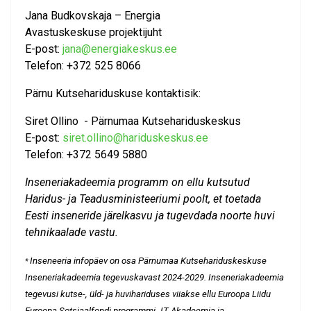
Jana Budkovskaja – Energia
Avastuskeskuse projektijuht
E-post:
jana@energiakeskus.ee
Telefon: +372 525 8066
Pärnu Kutsehariduskuse kontaktisik:
Siret Ollino - Pärnumaa Kutsehariduskeskus
E-post:
siret.ollino@hariduskeskus.ee
Telefon: +372 5649 5880
Inseneriakadeemia programm on ellu kutsutud
Haridus- ja Teadusministeeriumi poolt, et toetada
Eesti inseneride järelkasvu ja tugevdada noorte huvi
tehnikaalade vastu.
Inseneeria infopäev on osa Pärnumaa Kutsehariduskeskuse
*
Inseneriakadeemia tegevuskavast 2024-2029. Inseneriakadeemia
tegevusi kutse-, üld- ja huvihariduses viiakse ellu Euroopa Liidu
Euroopa Sotsiaalfondi programmi „IT Akadeemia ja