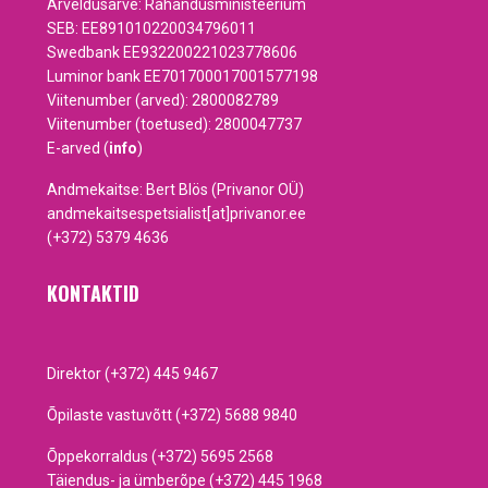
Arveldusarve: Rahandusministeerium
SEB: EE891010220034796011
Swedbank EE932200221023778606
Luminor bank EE701700017001577198
Viitenumber (arved): 2800082789
Viitenumber (toetused): 2800047737
E-arved (
info
)
Andmekaitse: Bert Blös (Privanor OÜ)
andmekaitsespetsialist[at]privanor.ee
(+372) 5379 4636
KONTAKTID
Direktor (+372) 445 9467
Õpilaste vastuvõtt (+372) 5688 9840
Õppekorraldus (+372) 5695 2568
Täiendus- ja ümberõpe (+372) 445 1968