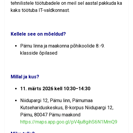
tehnilistele töötubadele on meil sel aastal pakkuda ka
kaks töötuba IT-valdkonnast.
Kellele see on mõeldud?
Pärnu linna ja maakonna põhikoolide 8.-9.
klasside õpilased
Millal ja kus?
11. märts 2026 kell 10:30–14:30
Niidupargi 12, Pärnu linn, Pärnumaa
Kutsehariduskeskus, B-korpus Niidupargi 12,
Pärnu, 80047 Pärnu maakond
https://maps.app.goo.gl/pV4ju8gihS6N1MmQ9