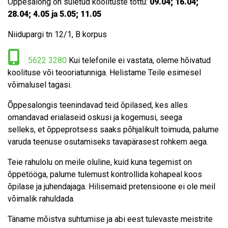
Õppesalong on suletud koolituste tõttu:
09.04; 16.04;
28.04; 4.05 ja 5.05; 11.05
Niidupargi tn 12/1, B korpus
5622 3280
Kui telefonile ei vastata, oleme hõivatud
koolituse või teooriatunniga. Helistame Teile esimesel
võimalusel tagasi.
Õppesalongis teenindavad teid õpilased, kes alles
omandavad erialaseid oskusi ja kogemusi, seega
selleks, et õppeprotsess saaks põhjalikult toimuda, palume
varuda teenuse osutamiseks tavapärasest rohkem aega.
Teie rahulolu on meile oluline, kuid kuna tegemist on
õppetööga, palume tulemust kontrollida kohapeal koos
õpilase ja juhendajaga. Hilisemaid pretensioone ei ole meil
võimalik rahuldada.
Täname mõistva suhtumise ja abi eest tulevaste meistrite