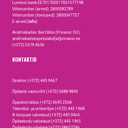
Luminor bank EE701700017001577198
Viitenumber (arved): 2800082789
Viitenumber (toetused): 2800047737
E-arved (
info
)
Andmekaitse: Bert Blös (Privanor OÜ)
andmekaitsespetsialist[at]privanor.ee
(+372) 5379 4636
KONTAKTID
Direktor (+372) 445 9467
Õpilaste vastuvõtt (+372) 5688 9840
Õppekorraldus (+372) 5695 2568
Täiendus- ja ümberõpe (+372) 445 1968
A-korpuse valvelaud (+372) 445 9464
Õpilaskodu valvelaud (+372) 445 1965
Õpilaskodu juhataja (+372) 58607746