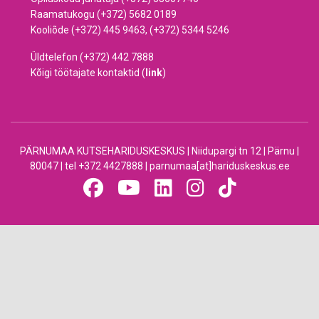
Raamatukogu (+372) 5682 0189
Kooliõde (+372) 445 9463, (+372) 5344 5246
Üldtelefon (+372) 442 7888
Kõigi töötajate kontaktid (
link
)
PÄRNUMAA KUTSEHARIDUSKESKUS | Niidupargi tn 12 | Pärnu |
80047 | tel +372 4427888 | parnumaa[at]hariduskeskus.ee