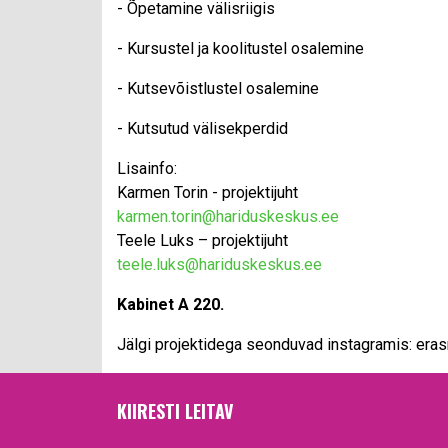
- Õpetamine välisriigis
- Kursustel ja koolitustel osalemine
- Kutsevõistlustel osalemine
- Kutsutud välisekperdid
Lisainfo:
Karmen Torin - projektijuht
karmen.torin@hariduskeskus.ee
Teele Luks – projektijuht
teele.luks@hariduskeskus.ee
Kabinet A 220.
Jälgi projektidega seonduvad instagramis: er
KIIRESTI LEITAV