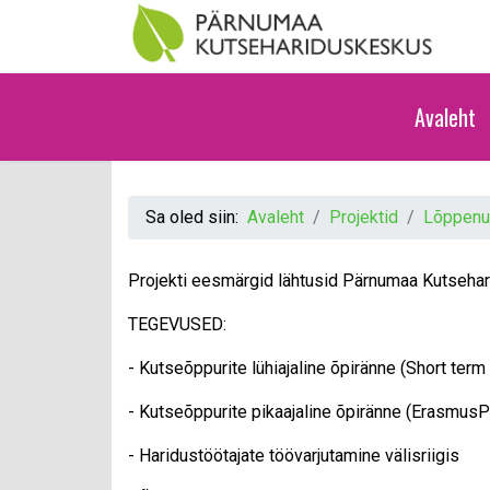
Avaleht
Sa oled siin:
Avaleht
Projektid
Lõppenud
Projekti eesmärgid lähtusid Pärnumaa Kutsehar
TEGEVUSED:
- Kutseõppurite lühiajaline õpiränne (Short term
- Kutseõppurite pikaajaline õpiränne (ErasmusPr
- Haridustöötajate töövarjutamine välisriigis