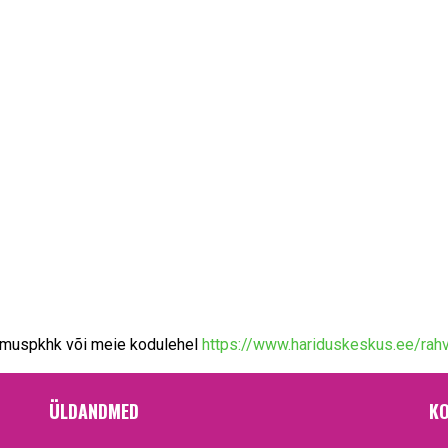
asmuspkhk või meie kodulehel
https://www.hariduskeskus.ee/rah
ÜLDANDMED
KO