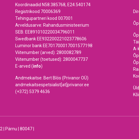
Koordinaadid N58.385768, E24.540174
Registrikood 70006369
Di
Tehingupartneri kood 007001
Õp
Arveldusarve: Rahandusministeerium
SEB: EE891010220034796011
Õp
Swedbank EE932200221023778606
Tä
Luminor bank EE701700017001577198
A-
Viitenumber (arved): 2800082789
Õp
Viitenumber (toetused): 2800047737
Õp
E-arved (
info
)
Ra
Ko
Andmekaitse: Bert Blös (Privanor OÜ)
andmekaitsespetsialist[at]privanor.ee
Ül
(+372) 5379 4636
Kõi
 Pärnu | 80047 |