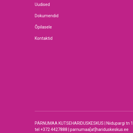
Uudised
Dokumendid
Õpilasele
Kontaktid
PÄRNUMAA KUTSEHARIDUSKESKUS | Niidupargi tn 12 |
tel +372 4427888 | parnumaa[at]hariduskeskus.ee