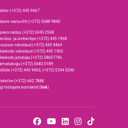
rektor (+372) 445 9467
ilaste vastuvõtt (+372) 5688 9840
pekorraldus (+372) 5695 2568
iendus- ja ümberõpe (+372) 445 1968
korpuse valvelaud (+372) 445 9464
ilaskodu valvelaud (+372) 445 1965
ilaskodu juhataja (+372) 58607746
amatukogu (+372) 5682 0189
oliõde (+372) 445 9463, (+372) 5344 5246
dtelefon (+372) 442 7888
gi töötajate kontaktid (
link
)