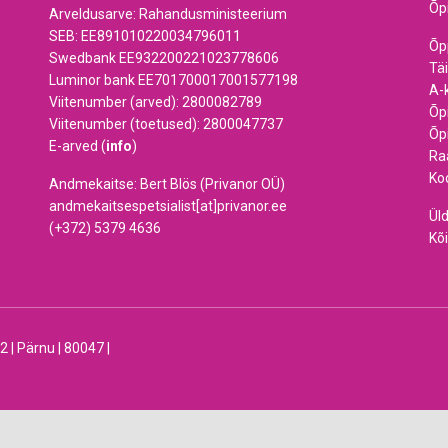
Õp
Arveldusarve: Rahandusministeerium
SEB: EE891010220034796011
Õp
Swedbank EE932200221023778606
Tä
Luminor bank EE701700017001577198
A-
Viitenumber (arved): 2800082789
Õp
Viitenumber (toetused): 2800047737
Õp
E-arved (
info
)
Ra
Ko
Andmekaitse: Bert Blös (Privanor OÜ)
andmekaitsespetsialist[at]privanor.ee
Ül
(+372) 5379 4636
Kõi
 Pärnu | 80047 |