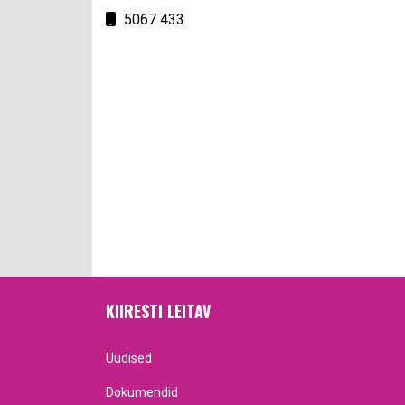
Mobiil
5067 433
KIIRESTI LEITAV
Uudised
Dokumendid