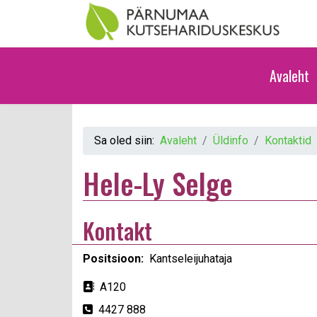
Avaleht
Sa oled siin:
Avaleht
Üldinfo
Kontaktid
Hele-Ly Selge
Kontakt
Positsioon:
Kantseleijuhataja
Aadress
A120
Telefon
4427 888