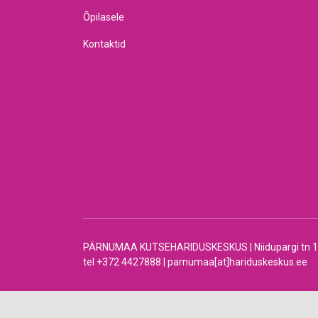
Õpilasele
Kontaktid
PÄRNUMAA KUTSEHARIDUSKESKUS | Niidupargi tn 12 |
tel +372 4427888 | parnumaa[at]hariduskeskus.ee