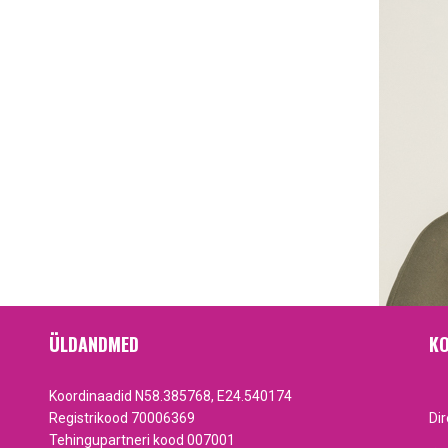
ÜLDANDMED
KO
Koordinaadid N58.385768, E24.540174
Registrikood 70006369
Di
Tehingupartneri kood 007001