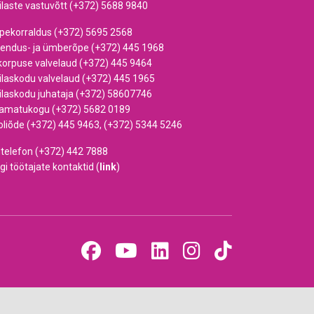
ilaste vastuvõtt (+372) 5688 9840
pekorraldus (+372) 5695 2568
iendus- ja ümberõpe (+372) 445 1968
korpuse valvelaud (+372) 445 9464
ilaskodu valvelaud (+372) 445 1965
ilaskodu juhataja (+372) 58607746
amatukogu (+372) 5682 0189
oliõde (+372) 445 9463, (+372) 5344 5246
dtelefon (+372) 442 7888
gi töötajate kontaktid (
link
)