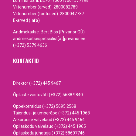
Luminor bank EE701700017001577198
Viitenumber (arved): 2800082789
Viitenumber (toetused): 2800047737
E-arved (
info
)
Andmekaitse: Bert Blös (Privanor OÜ)
andmekaitsespetsialist[at]privanor.ee
(+372) 5379 4636
KONTAKTID
Direktor (+372) 445 9467
Õpilaste vastuvõtt (+372) 5688 9840
Õppekorraldus (+372) 5695 2568
Täiendus- ja ümberõpe (+372) 445 1968
A-korpuse valvelaud (+372) 445 9464
Õpilaskodu valvelaud (+372) 445 1965
Õpilaskodu juhataja (+372) 58607746