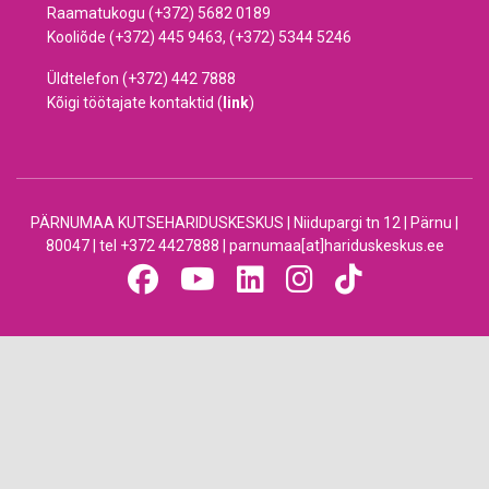
Raamatukogu (+372) 5682 0189
Kooliõde (+372) 445 9463, (+372) 5344 5246
Üldtelefon (+372) 442 7888
Kõigi töötajate kontaktid (
link
)
PÄRNUMAA KUTSEHARIDUSKESKUS | Niidupargi tn 12 | Pärnu |
80047 | tel +372 4427888 | parnumaa[at]hariduskeskus.ee