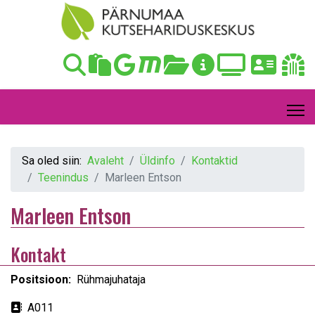
Sa oled siin:
Avaleht
Üldinfo
Kontaktid
Teenindus
Marleen Entson
Marleen Entson
Kontakt
Positsioon:
Rühmajuhataja
Aadress
A011