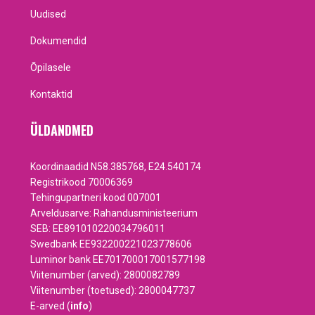
Uudised
Dokumendid
Õpilasele
Kontaktid
ÜLDANDMED
Koordinaadid N58.385768, E24.540174
Registrikood 70006369
Tehingupartneri kood 007001
Arveldusarve: Rahandusministeerium
SEB: EE891010220034796011
Swedbank EE932200221023778606
Luminor bank EE701700017001577198
Viitenumber (arved): 2800082789
Viitenumber (toetused): 2800047737
E-arved (
info
)