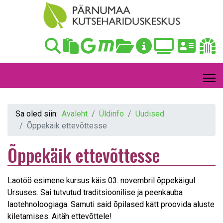
Sa oled siin:
Avaleht
Üldinfo
Uudised
Õppekäik ettevõttesse
Õppekäik ettevõttesse
Laotöö esimene kursus käis 03. novembril õppekäigul
Ursuses. Sai tutvutud traditsioonilise ja peenkauba
laotehnoloogiaga. Samuti said õpilased kätt proovida aluste
kiletamises. Aitäh ettevõttele!