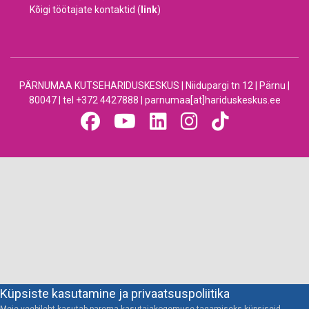
Kõigi töötajate kontaktid (
link
)
PÄRNUMAA KUTSEHARIDUSKESKUS | Niidupargi tn 12 | Pärnu |
80047 | tel +372 4427888 | parnumaa[at]hariduskeskus.ee
Küpsiste kasutamine ja privaatsuspoliitika