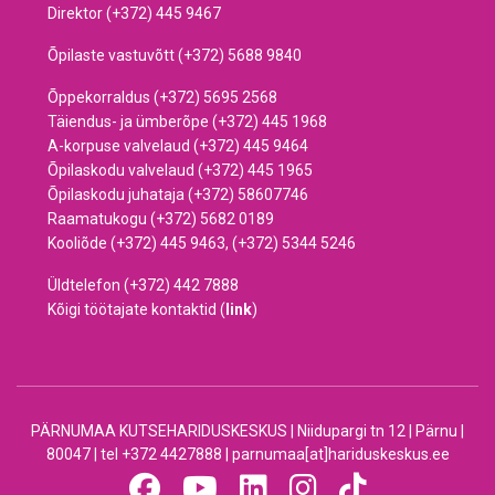
Direktor (+372) 445 9467
Õpilaste vastuvõtt (+372) 5688 9840
Õppekorraldus (+372) 5695 2568
Täiendus- ja ümberõpe (+372) 445 1968
A-korpuse valvelaud (+372) 445 9464
Õpilaskodu valvelaud (+372) 445 1965
Õpilaskodu juhataja (+372) 58607746
Raamatukogu (+372) 5682 0189
Kooliõde (+372) 445 9463, (+372) 5344 5246
Üldtelefon (+372) 442 7888
Kõigi töötajate kontaktid (
link
)
PÄRNUMAA KUTSEHARIDUSKESKUS | Niidupargi tn 12 | Pärnu |
80047 | tel +372 4427888 | parnumaa[at]hariduskeskus.ee