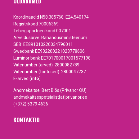
ÜLDANDMED
Koordinaadid N58.385768, E24.540174
Registrikood 70006369
Tehingupartneri kood 007001
Arveldusarve: Rahandusministeerium
SEB: EE891010220034796011
Swedbank EE932200221023778606
Luminor bank EE701700017001577198
Viitenumber (arved): 2800082789
Viitenumber (toetused): 2800047737
E-arved (
info
)
Andmekaitse: Bert Blös (Privanor OÜ)
andmekaitsespetsialist[at]privanor.ee
(+372) 5379 4636
KONTAKTID