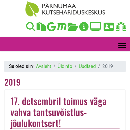
Sa oled siin:
Avaleht
Üldinfo
Uudised
2019
2019
17. detsembril toimus väga
vahva tantsuvõistlus-
jõulukontsert!