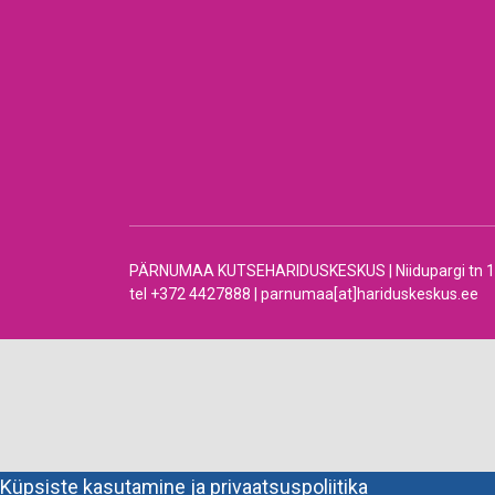
PÄRNUMAA KUTSEHARIDUSKESKUS | Niidupargi tn 12 |
tel +372 4427888 | parnumaa[at]hariduskeskus.ee
Küpsiste kasutamine ja privaatsuspoliitika