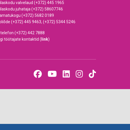
ilaskodu valvelaud (+372) 445 1965
ilaskodu juhataja (+372) 58607746
amatukogu (+372) 5682 0189
oliõde (+372) 445 9463, (+372) 5344 5246
dtelefon (+372) 442 7888
gi töötajate kontaktid (
link
)