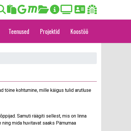
Teenused
Projektid
Koostöö
 töine kohtumine, mille käigus tulid arutluse
pijad. Samuti räägiti sellest, mis on linna
e ning mida huvitavat saaks Pärnumaa