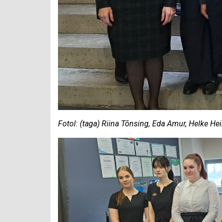
Fotol: (taga) Riina Tõnsing, Eda Amur, Helke Hei