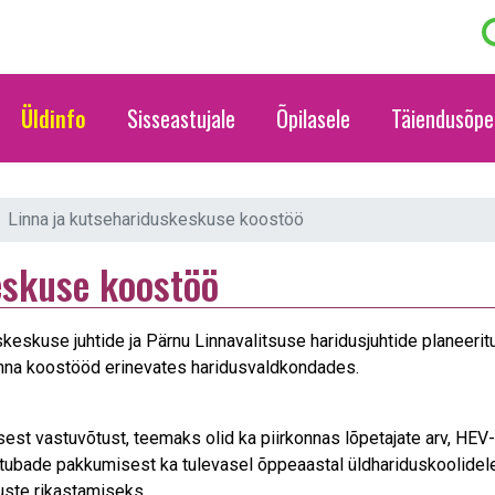
Üldinfo
Sisseastujale
Õpilasele
Täiendusõpe
Linna ja kutsehariduskeskuse koostöö
eskuse koostöö
skuse juhtide ja Pärnu Linnavalitsuse haridusjuhtide planeeritud
linna koostööd erinevates haridusvaldkondades.
 vastuvõtust, teemaks olid ka piirkonnas lõpetajate arv, HEV-õp
tubade pakkumisest ka tulevasel õppeaastal üldhariduskoolidel
uste rikastamiseks.