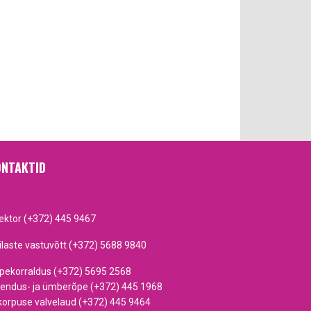
NTAKTID
rektor (+372) 445 9467
ilaste vastuvõtt (+372) 5688 9840
pekorraldus (+372) 5695 2568
iendus- ja ümberõpe (+372) 445 1968
korpuse valvelaud (+372) 445 9464