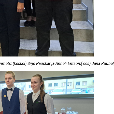
nmets; (keskel) Sirje Pauskar ja Anneli Entson;( ees) Jana Ruubel,