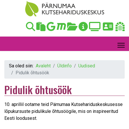
Sa oled siin:
Avaleht
Üldinfo
Uudised
Pidulik õhtusöök
Pidulik õhtusöök
10. aprillil ootame teid Pärnumaa Kutsehariduskeskusesse
lõpukursuste pidulikule õhtusöögile, mis on inspireeritud
Eesti loodusest.