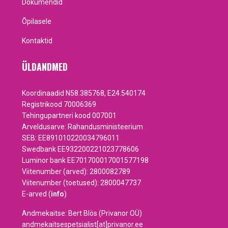
Dokumendid
Õpilasele
Kontaktid
ÜLDANDMED
Koordinaadid N58.385768, E24.540174
Registrikood 70006369
Tehingupartneri kood 007001
Arveldusarve: Rahandusministeerium
SEB: EE891010220034796011
Swedbank EE932200221023778606
Luminor bank EE701700017001577198
Viitenumber (arved): 2800082789
Viitenumber (toetused): 2800047737
E-arved (
info
)
Andmekaitse: Bert Blös (Privanor OÜ)
andmekaitsespetsialist[at]privanor.ee