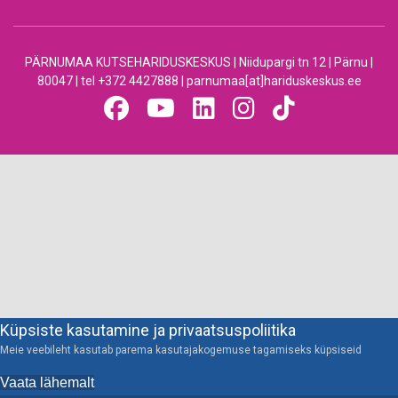
PÄRNUMAA KUTSEHARIDUSKESKUS | Niidupargi tn 12 | Pärnu |
80047 | tel +372 4427888 | parnumaa[at]hariduskeskus.ee
Küpsiste kasutamine ja privaatsuspoliitika
Meie veebileht kasutab parema kasutajakogemuse tagamiseks küpsiseid
Vaata lähemalt