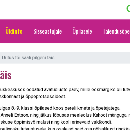
Üldinfo
Sisseastujale
Õpilasele
Täiendusõpe
Üritus tõi saali pilgeni täis
täis
uskeskuses oodatud avatud uste päev, mille eesmärgiks oli tut
eskkonnast ja õppeprotsessidest.
ulgas 8.-9. klassi õpilased koos pereliikmete ja õpetajatega.
or Anneli Entson, ning jätkus lõbusas meeleolus Kahoot mänguga, m
skuse õppimisvõimalusi ning kooli erinevaid valdkondi.
ppelinnaku tutvustusele, kus osalejad said osa põhjalikust ringkä