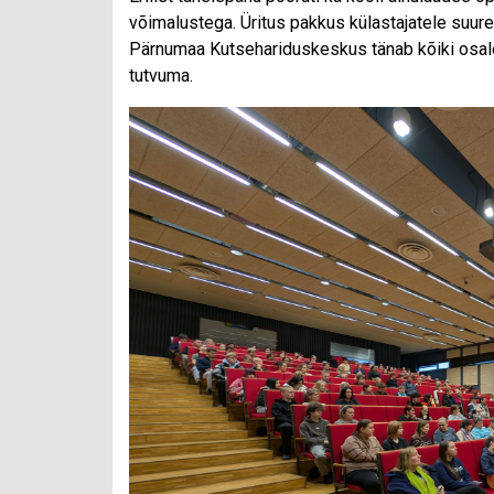
võimalustega. Üritus pakkus külastajatele suur
Pärnumaa Kutsehariduskeskus tänab kõiki osalejaid
tutvuma.