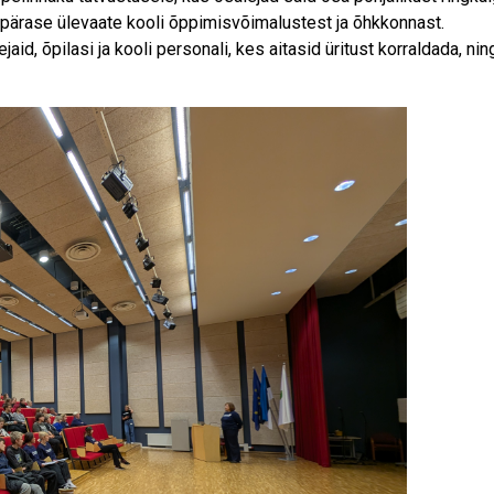
epärase ülevaate kooli õppimisvõimalustest ja õhkkonnast.
, õpilasi ja kooli personali, kes aitasid üritust korraldada, ning