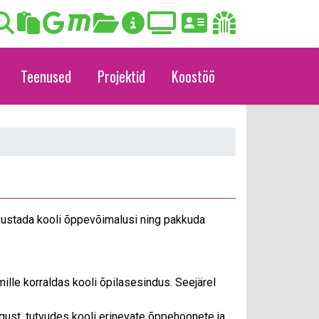
Teenused
Projektid
Koostöö
vustada kooli õppevõimalusi ning pakkuda
ille korraldas kooli õpilasesindus. Seejärel
igust, tutvudes kooli erinevate õppehoonete ja