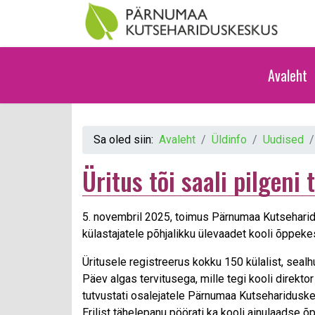
Avaleht
Sa oled siin:
Avaleht
Üldinfo
Uudised
Üritus tõi saali pilgeni 
5. novembril 2025, toimus Pärnumaa Kutseharid
külastajatele põhjalikku ülevaadet kooli õppek
Üritusele registreerus kokku 150 külalist, sealh
Päev algas tervitusega, mille tegi kooli direkt
tutvustati osalejatele Pärnumaa Kutsehariduske
Erilist tähelepanu pöörati ka kooli ainulaadse õ