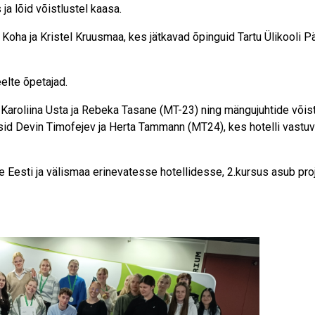
ja lõid võistlustel kaasa.
Koha ja Kristel Kruusmaa, kes jätkavad õpinguid Tartu Ülikooli Pä
elte õpetajad.
i Karoliina Usta ja Rebeka Tasane (MT-23) ning mängujuhtide võist
sid Devin Timofejev ja Herta Tammann (MT24), kes hotelli vastuv
le Eesti ja välismaa erinevatesse hotellidesse, 2.kursus asub 