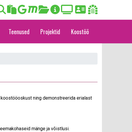
Teenused
Projektid
Koostöö
da koostööoskust ning demonstreerida erialast
i teemakohaseid mänge ja võistlusi.