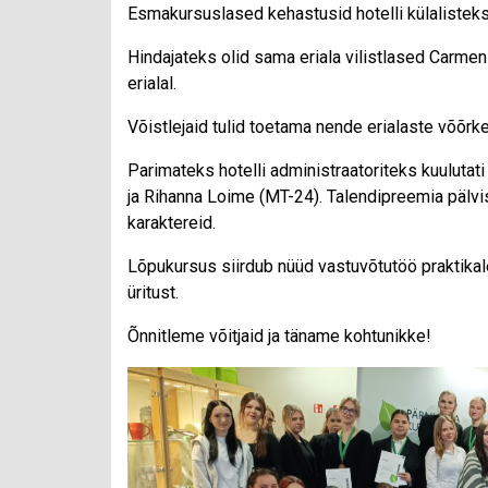
Esmakursuslased kehastusid hotelli külalisteks 
Hindajateks olid sama eriala vilistlased Carmen 
erialal.
Võistlejaid tulid toetama nende erialaste võõrke
Parimateks hotelli administraatoriteks kuulutat
ja Rihanna Loime (MT-24). Talendipreemia pälvi
karaktereid.
Lõpukursus siirdub nüüd vastuvõtutöö praktika
üritust.
Õnnitleme võitjaid ja täname kohtunikke!