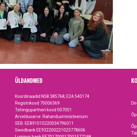
ÜLDANDMED
KO
Koordinaadid N58.385768, E24.540174
Registrikood 70006369
Di
Tehingupartneri kood 007001
Õp
Arveldusarve: Rahandusministeerium
SEB: EE891010220034796011
Õp
Swedbank EE932200221023778606
Tä
Luminor bank EE701700017001577198