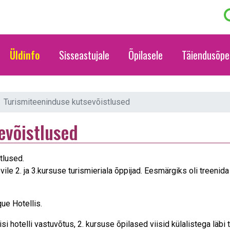
Üldinfo
Sisseastujale
Õpilasele
Täiendusõpe
Turismiteeninduse kutsevõistlused
evõistlused
tlused.
ile 2. ja 3.kursuse turismieriala õppijad. Eesmärgiks oli treeni
ue Hotellis.
si hotelli vastuvõtus, 2. kursuse õpilased viisid külalistega läb