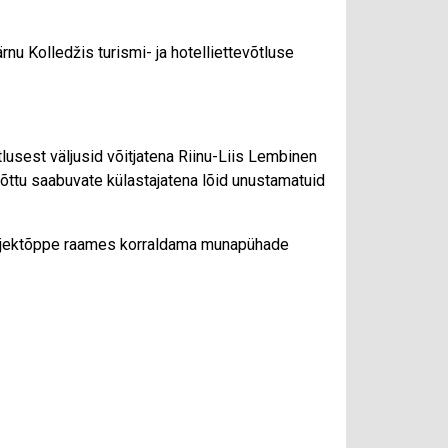
rnu Kolledžis turismi- ja hotelliettevõtluse
lusest väljusid võitjatena Riinu-Liis Lembinen
õttu saabuvate külastajatena lõid unustamatuid
projektõppe raames korraldama munapühade