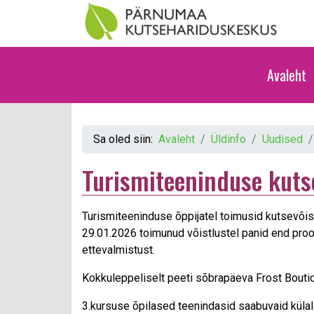
Avaleht
Sa oled siin:
Avaleht
Üldinfo
Uudised
Turismiteeninduse kuts
Turismiteeninduse õppijatel toimusid kutsevõis
29.01.2026 toimunud võistlustel panid end proov
ettevalmistust.
Kokkuleppeliselt peeti sõbrapäeva Frost Boutiq
3.kursuse õpilased teenindasid saabuvaid külali