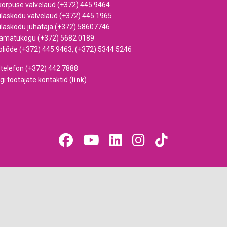
korpuse valvelaud (+372) 445 9464
ilaskodu valvelaud (+372) 445 1965
ilaskodu juhataja (+372) 58607746
amatukogu (+372) 5682 0189
oliõde (+372) 445 9463, (+372) 5344 5246
dtelefon (+372) 442 7888
gi töötajate kontaktid (
link
)