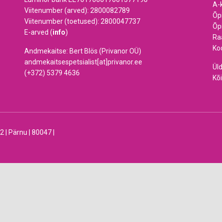
A-
Viitenumber (arved): 2800082789
Õp
Viitenumber (toetused): 2800047737
Õp
E-arved (
info
)
Ra
Ko
Andmekaitse: Bert Blös (Privanor OÜ)
andmekaitsespetsialist[at]privanor.ee
Ül
(+372) 5379 4636
Kõi
 Pärnu | 80047 |