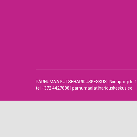
PÄRNUMAA KUTSEHARIDUSKESKUS | Niidupargi tn 12 |
tel +372 4427888 | parnumaa[at]hariduskeskus.ee