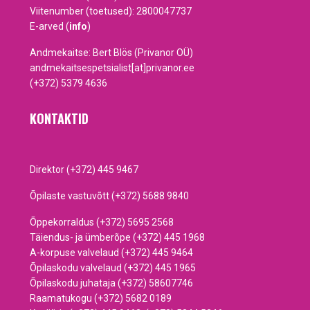
Viitenumber (toetused): 2800047737
E-arved (
info
)
Andmekaitse: Bert Blös (Privanor OÜ)
andmekaitsespetsialist[at]privanor.ee
(+372) 5379 4636
KONTAKTID
Direktor (+372) 445 9467
Õpilaste vastuvõtt (+372) 5688 9840
Õppekorraldus (+372) 5695 2568
Täiendus- ja ümberõpe (+372) 445 1968
A-korpuse valvelaud (+372) 445 9464
Õpilaskodu valvelaud (+372) 445 1965
Õpilaskodu juhataja (+372) 58607746
Raamatukogu (+372) 5682 0189