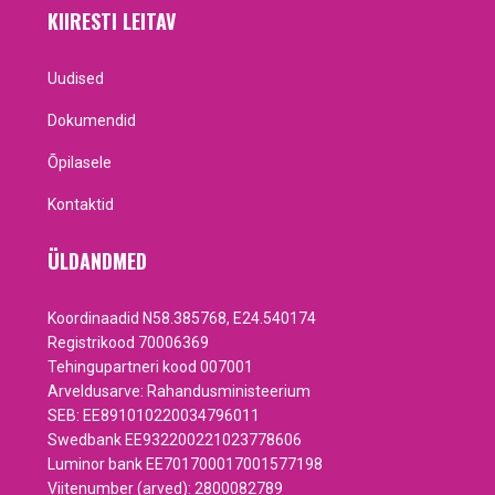
KIIRESTI LEITAV
Uudised
Dokumendid
Õpilasele
Kontaktid
ÜLDANDMED
Koordinaadid N58.385768, E24.540174
Registrikood 70006369
Tehingupartneri kood 007001
Arveldusarve: Rahandusministeerium
SEB: EE891010220034796011
Swedbank EE932200221023778606
Luminor bank EE701700017001577198
Viitenumber (arved): 2800082789