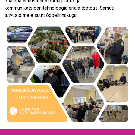
osaleda ehitustehnoloogia ja info- ja
kommunikatsioonitehnoloogia eriala töötoas. Samuti
tutvusid meie suurt õppelinnakuga.