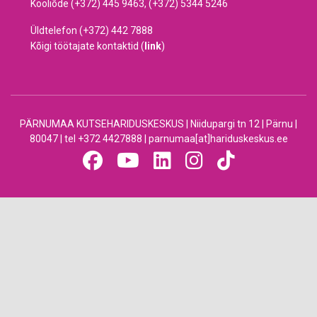
Kooliõde (+372) 445 9463, (+372) 5344 5246
Üldtelefon (+372) 442 7888
Kõigi töötajate kontaktid (
link
)
PÄRNUMAA KUTSEHARIDUSKESKUS | Niidupargi tn 12 | Pärnu |
80047 | tel +372 4427888 | parnumaa[at]hariduskeskus.ee