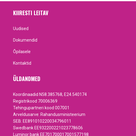
KIIRESTI LEITAV
Uudised
Dokumendid
Õpilasele
Kontaktid
ÜLDANDMED
Koordinaadid N58.385768, E24.540174
Registrikood 70006369
Tehingupartneri kood 007001
Arveldusarve: Rahandusministeerium
SEB: EE891010220034796011
Swedbank EE932200221023778606
Luminor bank EE701700017001577198