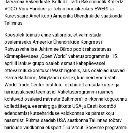
Järvamaa Rakenduslik Kolledž, Tartu Rakenduslik Kolledž
VOCO, Võru Haridus- ja Tehnoloogiakeskus EWERT ja
Kuressaare Ametikool) Ameerika Ühendriikide saatkonda
Tallinnas.
Koosolek toimus enne välisreisi, et valmistuda
osalemiseks Ameerika Ühendriikide Kongressi
Rahvusvahelise Juhtimise Büroo poolt rahastatavas
kümnepäevases „Open World“ vahetusprogrammis. 15.
aprillil lahkuv grupp osaleb esmalt kahepäevasel
ettevalmituskoolitusel Washingtonis, siis osalejad asuvad
elama Baltimori, Marylandi osariiki, kus neid võõrustab
World Trade Center Institute, et ühiselt arutada kutse- ja
haridusalaseid teemasid. Vahetusprogrammi raames
kohtuvad osalejad mitmete Baltimore'i piirkonna kogukonna
kolledžitega, eesmärgiga jätkata USA ja Eesti koostöö
edendamist kutsehariduse valdkonnas ka pärast koju
naasmist. Rühma saadab USA saatkonna Tallinnas töötav
hariduse valdkonna ekspert Tiiu Vitsut. Soovime programmi