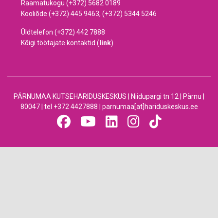
Raamatukogu (+372) 5682 0189
Kooliõde (+372) 445 9463, (+372) 5344 5246
Üldtelefon (+372) 442 7888
Kõigi töötajate kontaktid (
link
)
PÄRNUMAA KUTSEHARIDUSKESKUS | Niidupargi tn 12 | Pärnu |
80047 | tel +372 4427888 | parnumaa[at]hariduskeskus.ee