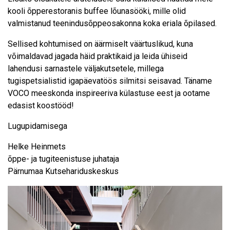
kooli õpperestoranis buffee lõunasööki, mille olid
valmistanud teenindusõppeosakonna koka eriala õpilased.
Sellised kohtumised on äärmiselt väärtuslikud, kuna
võimaldavad jagada häid praktikaid ja leida ühiseid
lahendusi sarnastele väljakutsetele, millega
tugispetsialistid igapäevatöös silmitsi seisavad. Täname
VOCO meeskonda inspireeriva külastuse eest ja ootame
edasist koostööd!
Lugupidamisega
Helke Heinmets
õppe- ja tugiteenistuse juhataja
Pärnumaa Kutsehariduskeskus