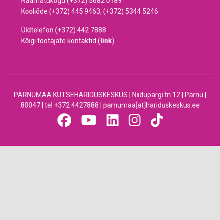
Raamatukogu (+372) 5682 0189
Kooliõde (+372) 445 9463, (+372) 5344 5246
Üldtelefon (+372) 442 7888
Kõigi töötajate kontaktid (
link
)
PÄRNUMAA KUTSEHARIDUSKESKUS | Niidupargi tn 12 | Pärnu |
80047 | tel +372 4427888 | parnumaa[at]hariduskeskus.ee