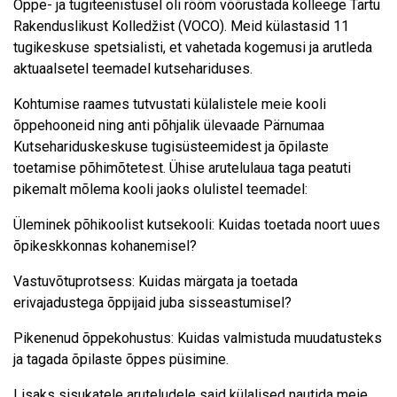
Õppe- ja tugiteenistusel oli rõõm võõrustada kolleege Tartu
Rakenduslikust Kolledžist (VOCO). Meid külastasid 11
tugikeskuse spetsialisti, et vahetada kogemusi ja arutleda
aktuaalsetel teemadel kutsehariduses.
Kohtumise raames tutvustati külalistele meie kooli
õppehooneid ning anti põhjalik ülevaade Pärnumaa
Kutsehariduskeskuse tugisüsteemidest ja õpilaste
toetamise põhimõtetest. Ühise arutelulaua taga peatuti
pikemalt mõlema kooli jaoks olulistel teemadel:
Üleminek põhikoolist kutsekooli: Kuidas toetada noort uues
õpikeskkonnas kohanemisel?
Vastuvõtuprotsess: Kuidas märgata ja toetada
erivajadustega õppijaid juba sisseastumisel?
Pikenenud õppekohustus: Kuidas valmistuda muudatusteks
ja tagada õpilaste õppes püsimine.
Lisaks sisukatele aruteludele said külalised nautida meie