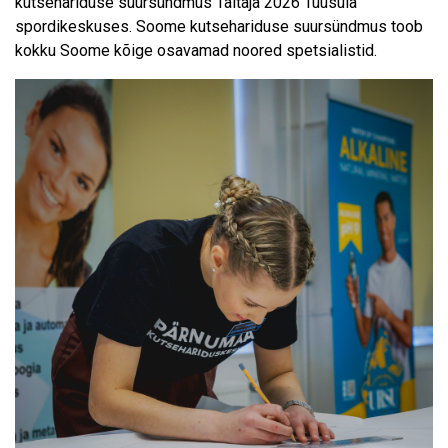
kutsehariduse suursündmus Taitaja 2026 Tuusula
spordikeskuses. Soome kutsehariduse suursündmus toob
kokku Soome kõige osavamad noored spetsialistid.