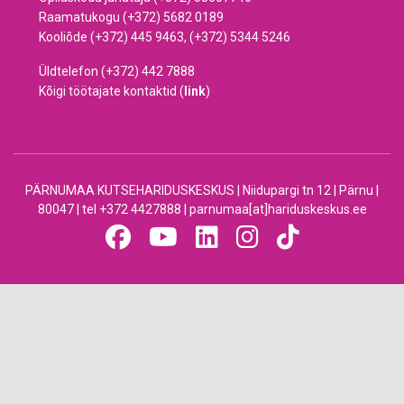
Raamatukogu (+372) 5682 0189
Kooliõde (+372) 445 9463, (+372) 5344 5246
Üldtelefon (+372) 442 7888
Kõigi töötajate kontaktid (
link
)
PÄRNUMAA KUTSEHARIDUSKESKUS | Niidupargi tn 12 | Pärnu |
80047 | tel +372 4427888 | parnumaa[at]hariduskeskus.ee