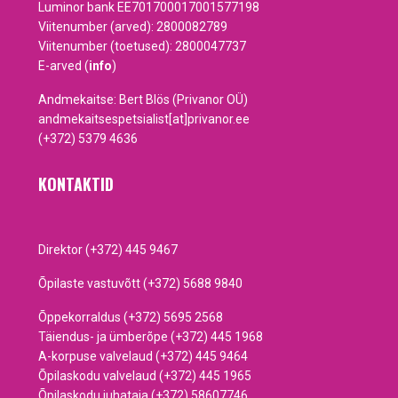
Luminor bank EE701700017001577198
Viitenumber (arved): 2800082789
Viitenumber (toetused): 2800047737
E-arved (
info
)
Andmekaitse: Bert Blös (Privanor OÜ)
andmekaitsespetsialist[at]privanor.ee
(+372) 5379 4636
KONTAKTID
Direktor (+372) 445 9467
Õpilaste vastuvõtt (+372) 5688 9840
Õppekorraldus (+372) 5695 2568
Täiendus- ja ümberõpe (+372) 445 1968
A-korpuse valvelaud (+372) 445 9464
Õpilaskodu valvelaud (+372) 445 1965
Õpilaskodu juhataja (+372) 58607746