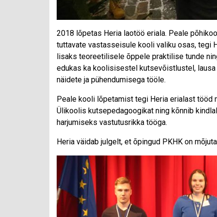
2018 lõpetas Heria laotöö eriala. Peale põhik
tuttavate vastasseisule kooli valiku osas, tegi He
lisaks teoreetilisele õppele praktilise tunde ni
edukas ka koolisisestel kutsevõistlustel, lausa
näidete ja pühendumisega tööle.
Peale kooli lõpetamist tegi Heria erialast tööd
Ülikoolis kutsepedagoogikat ning kõnnib kindl
harjumiseks vastutusrikka tööga.
Heria väidab julgelt, et õpingud PKHK on mõjut