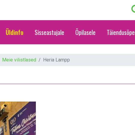
Üldinfo
Sisseastujale
Õpilasele
Täiendusõpe
Meie vilistlased
Heria Lampp