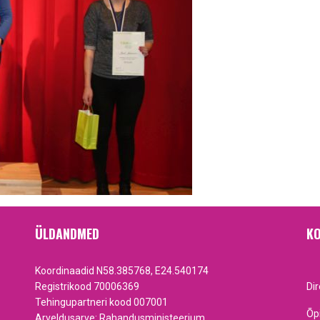
ÜLDANDMED
KO
Koordinaadid N58.385768, E24.540174
Registrikood 70006369
Di
Tehingupartneri kood 007001
Õp
Arveldusarve: Rahandusministeerium