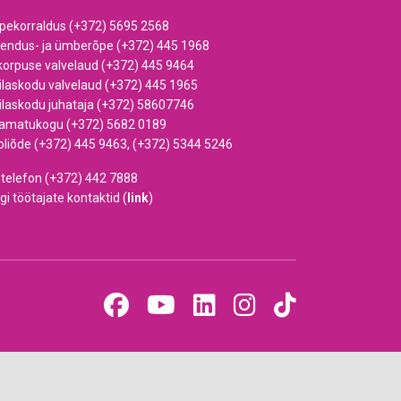
pekorraldus (+372) 5695 2568
iendus- ja ümberõpe (+372) 445 1968
korpuse valvelaud (+372) 445 9464
ilaskodu valvelaud (+372) 445 1965
ilaskodu juhataja (+372) 58607746
amatukogu (+372) 5682 0189
oliõde (+372) 445 9463, (+372) 5344 5246
dtelefon (+372) 442 7888
gi töötajate kontaktid (
link
)