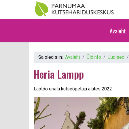
Avaleht
Sa oled siin:
Avaleht
Üldinfo
Uudised
Heria Lampp
Laotöö eriala kutseõpetaja alates 2022