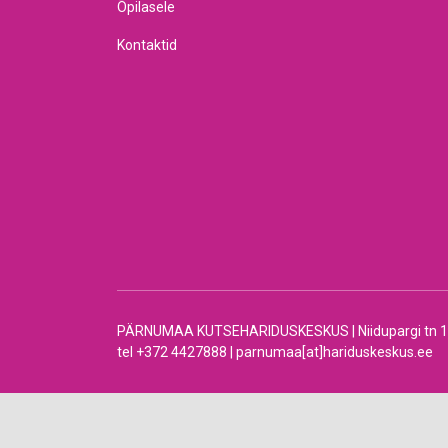
Õpilasele
Kontaktid
PÄRNUMAA KUTSEHARIDUSKESKUS | Niidupargi tn 12 |
tel +372 4427888 | parnumaa[at]hariduskeskus.ee