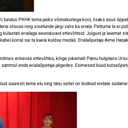
ooli tundus PKHK tema jaoks võimalustega kool, lisaks asus õppe
ria otsuse ning sisetunde järgi valis ka eriala. Pettuma ta ei pidan
ng külastati erialaga seonduvaid ettevõtteid. Julgust ja laiemat si
 kahel korral sai ta kaela kuldse medali. Erialaõpetaja Aime Harj
 mitmes erinevas ettevõttes, kõige pikemalt Pärnu hulgilaos Ursus
al sammul enda erialaõpetaja jälgedes. Esimesed kuud kutseõpe
anud suuresti tema elu ning tänu sellel on leidnud endale südam