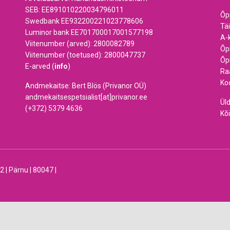
SEB: EE891010220034796011
Õp
Swedbank EE932200221023778606
Tä
Luminor bank EE701700017001577198
A-
Viitenumber (arved): 2800082789
Õp
Viitenumber (toetused): 2800047737
Õp
E-arved (
info
)
Ra
Ko
Andmekaitse: Bert Blös (Privanor OÜ)
andmekaitsespetsialist[at]privanor.ee
Ül
(+372) 5379 4636
Kõi
 Pärnu | 80047 |