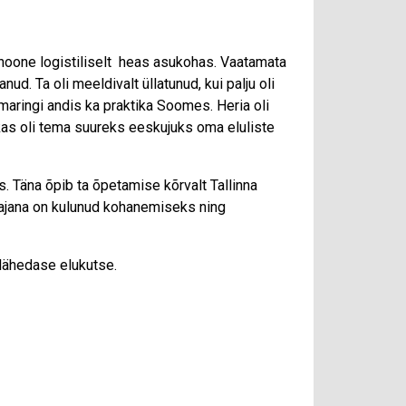
hoone logistiliselt heas asukohas. Vaatamata
ud. Ta oli meeldivalt üllatunud, kui palju oli
lmaringi andis ka praktika Soomes. Heria oli
akas oli tema suureks eeskujuks oma eluliste
. Täna õpib ta õpetamise kõrvalt Tallinna
tajana on kulunud kohanemiseks ning
elähedase elukutse.