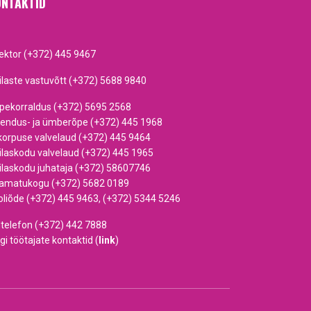
NTAKTID
rektor (+372) 445 9467
ilaste vastuvõtt (+372) 5688 9840
pekorraldus (+372) 5695 2568
iendus- ja ümberõpe (+372) 445 1968
korpuse valvelaud (+372) 445 9464
ilaskodu valvelaud (+372) 445 1965
ilaskodu juhataja (+372) 58607746
amatukogu (+372) 5682 0189
oliõde (+372) 445 9463, (+372) 5344 5246
dtelefon (+372) 442 7888
gi töötajate kontaktid (
link
)