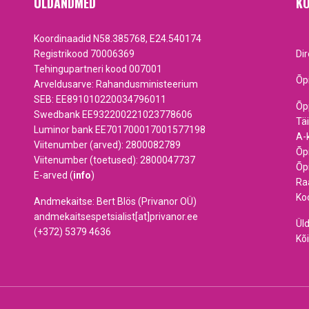
ÜLDANDMED
KO
Koordinaadid N58.385768, E24.540174
Registrikood 70006369
Di
Tehingupartneri kood 007001
Õp
Arveldusarve: Rahandusministeerium
SEB: EE891010220034796011
Õp
Swedbank EE932200221023778606
Tä
Luminor bank EE701700017001577198
A-
Viitenumber (arved): 2800082789
Õp
Viitenumber (toetused): 2800047737
Õp
E-arved (
info
)
Ra
Ko
Andmekaitse: Bert Blös (Privanor OÜ)
andmekaitsespetsialist[at]privanor.ee
Ül
(+372) 5379 4636
Kõi