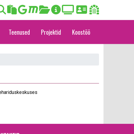
Teenused
Projektid
Koostöö
tsehariduskeskuses