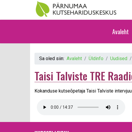
Avaleht
Sa oled siin:
Avaleht
Üldinfo
Uudised
Taisi Talviste TRE Raad
Kokanduse kutseõpetaja Taisi Talviste intervju