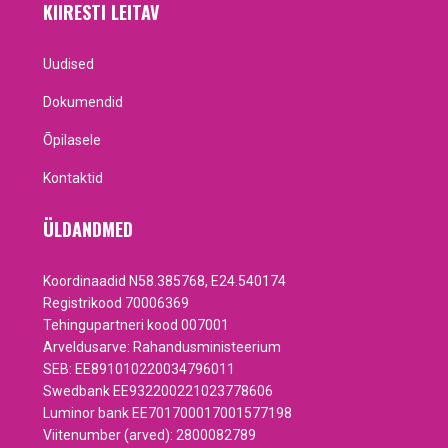
KIIRESTI LEITAV
Uudised
Dokumendid
Õpilasele
Kontaktid
ÜLDANDMED
Koordinaadid N58.385768, E24.540174
Registrikood 70006369
Tehingupartneri kood 007001
Arveldusarve: Rahandusministeerium
SEB: EE891010220034796011
Swedbank EE932200221023778606
Luminor bank EE701700017001577198
Viitenumber (arved): 2800082789