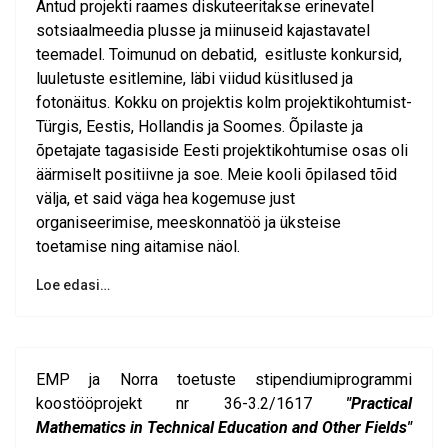
Antud projekti raames diskuteeritakse erinevatel
sotsiaalmeedia plusse ja miinuseid kajastavatel
teemadel. Toimunud on debatid, esitluste konkursid,
luuletuste esitlemine, läbi viidud küsitlused ja
fotonäitus. Kokku on projektis kolm projektikohtumist-
Türgis, Eestis, Hollandis ja Soomes. Õpilaste ja
õpetajate tagasiside Eesti projektikohtumise osas oli
äärmiselt positiivne ja soe. Meie kooli õpilased tõid
välja, et said väga hea kogemuse just
organiseerimise, meeskonnatöö ja üksteise
toetamise ning aitamise näol.
Loe edasi…
EMP ja Norra toetuste stipendiumiprogrammi
koostööprojekt nr 36-3.2/1617
"Practical
Mathematics in Technical Education and Other Fields"