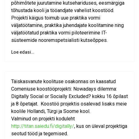
põhimõtete juurutamine kutsehariduses, eesmärgiga
tõhustada kooli ja tööandjate vahelist koostööd.
Projekti käigus toimub uue praktika vormi
väljatöötamine, praktika juhendajate koolitamine ning
väljatöötatud praktika vormi piloteerimine IT-
süsteemide nooremspetsialisti kutseõppes.
Loe edasi…
Täiskasvanute koolituse osakonnas on kaasatud
Comeniuse koostööprojekti: Nowadays dilemma:
Digitally Social or Socially Excluded? kokku 16 õpilast
ja 8 õpetajat. Koostöö projektis osalevad lisaks meie
koolile Hollandi, Türgi ja Soome kool.
Valminud on projekti koduleht
http://titan.saiedu.fi/digitally/
, kus on üleval projektiga
seotud tööd ja tegemised.