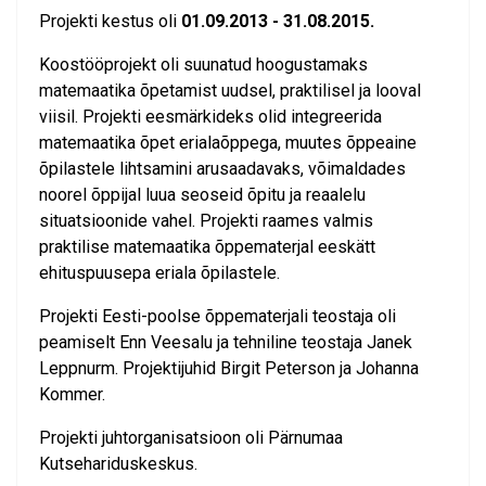
Projekti kestus oli
01.09.2013 - 31.08.2015.
Koostööprojekt oli suunatud hoogustamaks
matemaatika õpetamist uudsel, praktilisel ja looval
viisil. Projekti eesmärkideks olid integreerida
matemaatika õpet erialaõppega, muutes õppeaine
õpilastele lihtsamini arusaadavaks, võimaldades
noorel õppijal luua seoseid õpitu ja reaalelu
situatsioonide vahel. Projekti raames valmis
praktilise matemaatika õppematerjal eeskätt
ehituspuusepa eriala õpilastele.
Projekti Eesti-poolse õppematerjali teostaja oli
peamiselt Enn Veesalu ja tehniline teostaja Janek
Leppnurm. Projektijuhid Birgit Peterson ja Johanna
Kommer.
Projekti juhtorganisatsioon oli Pärnumaa
Kutsehariduskeskus.