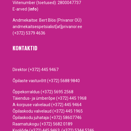
Viitenumber (toetused): 2800047737
E-arved (
info
)
Andmekaitse: Bert Blös (Privanor OÜ)
andmekaitsespetsialist[at]privanor.ee
(+372) 5379 4636
KONTAKTID
Direktor (+372) 445 9467
Õpilaste vastuvõtt (+372) 5688 9840
Õppekorraldus (+372) 5695 2568
Täiendus- ja ümberõpe (+372) 445 1968
A-korpuse valvelaud (+372) 445 9464
Õpilaskodu valvelaud (+372) 445 1965
Õpilaskodu juhataja (+372) 58607746
Raamatukogu (+372) 5682 0189
Kooliõde (+372) 445 9463, (+372) 5344 5246