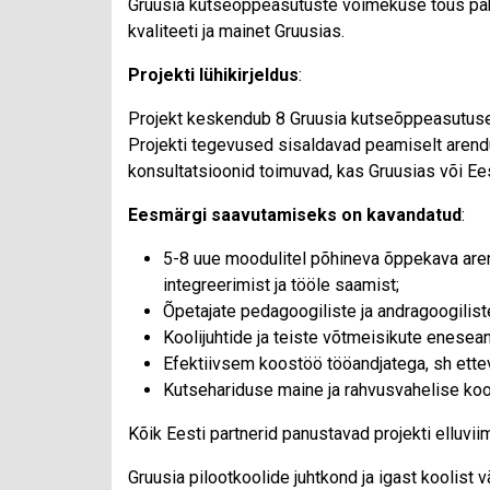
Gruusia kutseõppeasutuste võimekuse tõus pakku
kvaliteeti ja mainet Gruusias.
Projekti lühikirjeldus
:
Projekt keskendub 8 Gruusia kutseõppeasutuse k
Projekti tegevused sisaldavad peamiselt arendus
konsultatsioonid toimuvad, kas Gruusias või Ees
Eesmärgi saavutamiseks on kavandatud
:
5-8 uue moodulitel põhineva õppekava aren
integreerimist ja tööle saamist;
Õpetajate pedagoogiliste ja andragoogilis
Koolijuhtide ja teiste võtmeisikute enese
Efektiivsem koostöö tööandjatega, sh ettev
Kutsehariduse maine ja rahvusvahelise koo
Kõik Eesti partnerid panustavad projekti elluvi
Gruusia pilootkoolide juhtkond ja igast koolist