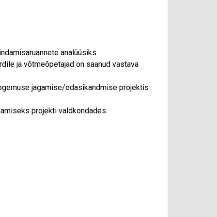
ehindamisaruannete analüüsiks
rdile ja võtmeõpetajad on saanud vastava
kogemuse jagamise/edasikandmise projektis
damiseks projekti valdkondades.