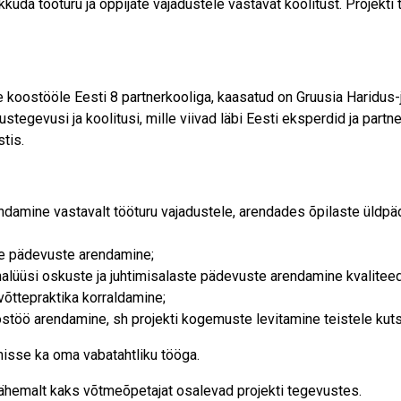
da tööturu ja õppijate vajadustele vastavat koolitust. Projekti
oostööle Eesti 8 partnerkooliga, kaasatud on Gruusia Haridus-j
tegevusi ja koolitusi, mille viivad läbi Eesti eksperdid ja partn
tis.
damine vastavalt tööturu vajadustele, arendades õpilaste üldpäd
te pädevuste arendamine;
analüüsi oskuste ja juhtimisalaste pädevuste arendamine kvalite
õttepraktika korraldamine;
stöö arendamine, sh projekti kogemuste levitamine teistele ku
imisse ka oma vabatahtliku tööga.
 vähemalt kaks võtmeõpetajat osalevad projekti
tegevustes.