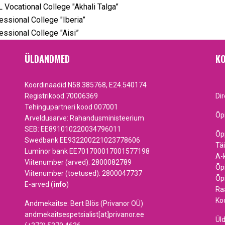
 Vocational College "Akhali Talga”
essional College "Iberia”
essional College "Aisi”
ÜLDANDMED
KO
Koordinaadid N58.385768, E24.540174
Registrikood 70006369
Di
Tehingupartneri kood 007001
Õp
Arveldusarve: Rahandusministeerium
SEB: EE891010220034796011
Õp
Swedbank EE932200221023778606
Tä
Luminor bank EE701700017001577198
A-
Viitenumber (arved): 2800082789
Õp
Viitenumber (toetused): 2800047737
Õp
E-arved (
info
)
Ra
Ko
Andmekaitse: Bert Blös (Privanor OÜ)
andmekaitsespetsialist[at]privanor.ee
Ül