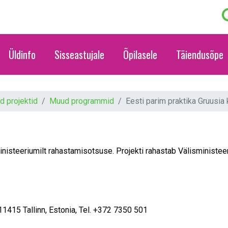
Üldinfo
Sisseastujale
Õpilasele
Täiendusõpe
 projektid
Muud programmid
Eesti parim praktika Gruusi
ministeeriumilt rahastamisotsuse. Projekti rahastab Välisministee
11415 Tallinn, Estonia, Tel. +372 7350 501