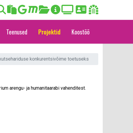
Teenused
Projektid
Koostöö
a kutsehariduse konkurentsivõime toetuseks
rium arengu- ja humanitaarabi vahenditest.