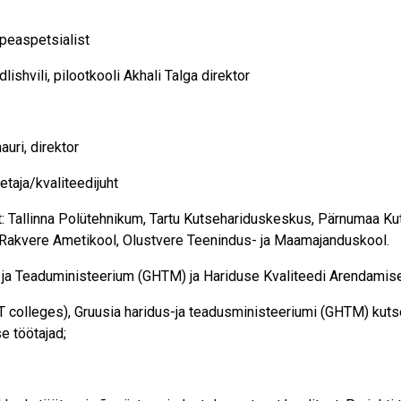
 peaspetsialist
lishvili, pilootkooli Akhali Talga direktor
uri, direktor
taja/kvaliteedijuht
: Tallinna Polütehnikum, Tartu Kutsehariduskeskus, Pärnumaa Kut
Rakvere Ametikool, Olustvere Teenindus- ja Maamajanduskool.
- ja Teaduministeerium (GHTM) ja Hariduse Kvaliteedi Arendamise
VET colleges), Gruusia haridus-ja teadusministeeriumi (GHTM) kuts
e töötajad;