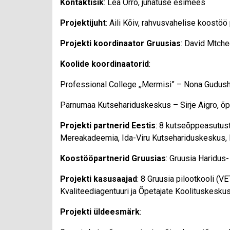
Kontaktisik
: Lea Orro, juhatuse esimees
Projektijuht
: Aili Kõiv, rahvusvahelise koostöö
Projekti koordinaator Gruusias
: David Mtched
Koolide koordinaatorid
:
Professional College ,,Mermisi” – Nona Gudusha
Pärnumaa Kutsehariduskeskus – Sirje Aigro, õpe
Projekti partnerid Eestis
: 8 kutseõppeasutust
Mereakadeemia, Ida-Viru Kutsehariduskeskus, 
Koostööpartnerid Gruusias
: Gruusia Haridus
Projekti kasusaajad
: 8 Gruusia pilootkooli (
Kvaliteediagentuuri ja Õpetajate Koolituskeskus
Projekti üldeesmärk
: