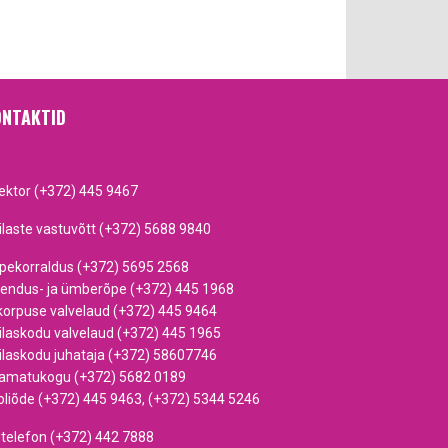
NTAKTID
rektor (+372) 445 9467
ilaste vastuvõtt (+372) 5688 9840
pekorraldus (+372) 5695 2568
iendus- ja ümberõpe (+372) 445 1968
korpuse valvelaud (+372) 445 9464
ilaskodu valvelaud (+372) 445 1965
ilaskodu juhataja (+372) 58607746
amatukogu (+372) 5682 0189
oliõde (+372) 445 9463, (+372) 5344 5246
dtelefon (+372) 442 7888