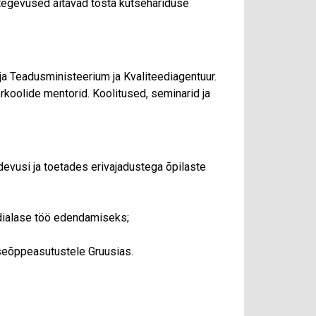
 tegevused aitavad tõsta kutsehariduse
a Teadusministeerium ja Kvaliteediagentuur.
erkoolide mentorid. Koolitused, seminarid ja
evusi ja toetades erivajadustega õpilaste
edialase töö edendamiseks;
tseõppeasutustele Gruusias.