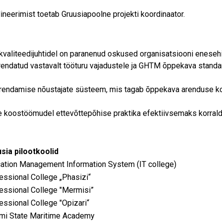
rdineerimist toetab Gruusiapoolne projekti
koordinaator.
ja kvaliteedijuhtidel on paranenud oskused organisatsiooni enes
endatud vastavalt tööturu vajadustele ja GHTM õppekava standa
 arendamise nõustajate süsteem, mis tagab õppekava arenduse 
e koostöömudel ettevõttepõhise praktika efektiivsemaks korral
sia pilootkoolid
ation Management Information System (IT college)
essional College „Phasizi“
essional College "Mermisi”
essional College "Opizari“
mi State Maritime Academy