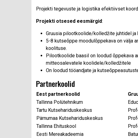
Projekti tegevuste ja logistika efektiivset koo
Projekti otsesed eesmärgid
:
Gruusia pilootkoolide/kolledžite juhtidel 
5-8 kutseõppe moodulõppekava on välja ar
koolituse.
Pilootkoolide baasil on loodud õppekava
mitteosalevatele koolidele/kolledžitele
On loodud tööandjate ja kutseõppeasutust
Partnerkoolid
Eest partnerkoolid
Gruu
Tallinna Polütehnikum
Educ
Tartu Kutsehariduskeskus
Prof
Pärnumaa Kutsehariduskeskus
Prof
Tallinna Ehituskool
Prof
Eesti Mereakadeemia
Batu