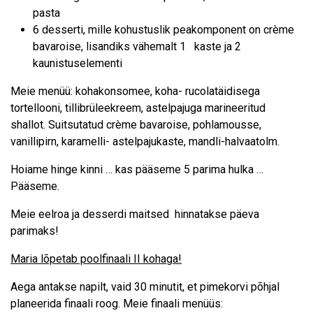
pasta
6 desserti, mille kohustuslik peakomponent on crème
bavaroise, lisandiks vähemalt 1 kaste ja 2
kaunistuselementi
Meie menüü: kohakonsomee, koha- rucolatäidisega
tortellooni, tillibrüleekreem, astelpajuga marineeritud
shallot. Suitsutatud crème bavaroise, pohlamousse,
vanillipirn, karamelli- astelpajukaste, mandli-halvaatolm.
Hoiame hinge kinni … kas pääseme 5 parima hulka …
Pääseme.
Meie eelroa ja desserdi maitsed hinnatakse päeva
parimaks!
Maria lõpetab poolfinaali II kohaga!
Aega antakse napilt, vaid 30 minutit, et pimekorvi põhjal
planeerida finaali roog. Meie finaali menüüs: