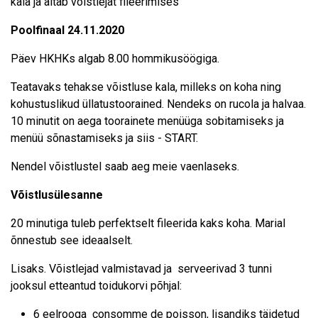
kala ja aitab võistlejat fileerimises
Poolfinaal 24.11.2020
Päev HKHKs algab 8.00 hommikusöögiga.
Teatavaks tehakse võistluse kala, milleks on koha ning
kohustuslikud üllatustoorained. Nendeks on rucola ja halvaa.
10 minutit on aega toorainete menüüga sobitamiseks ja
menüü sõnastamiseks ja siis - START.
Nendel võistlustel saab aeg meie vaenlaseks.
Võistlusülesanne
20 minutiga tuleb perfektselt fileerida kaks koha. Marial
õnnestub see ideaalselt.
Lisaks. Võistlejad valmistavad ja serveerivad 3 tunni
jooksul etteantud toidukorvi põhjal:
6 eelrooga consomme de poisson, lisandiks täidetud