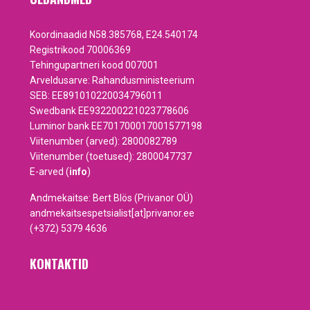
Koordinaadid N58.385768, E24.540174
Registrikood 70006369
Tehingupartneri kood 007001
Arveldusarve: Rahandusministeerium
SEB: EE891010220034796011
Swedbank EE932200221023778606
Luminor bank EE701700017001577198
Viitenumber (arved): 2800082789
Viitenumber (toetused): 2800047737
E-arved (
info
)
Andmekaitse: Bert Blös (Privanor OÜ)
andmekaitsespetsialist[at]privanor.ee
(+372) 5379 4636
KONTAKTID