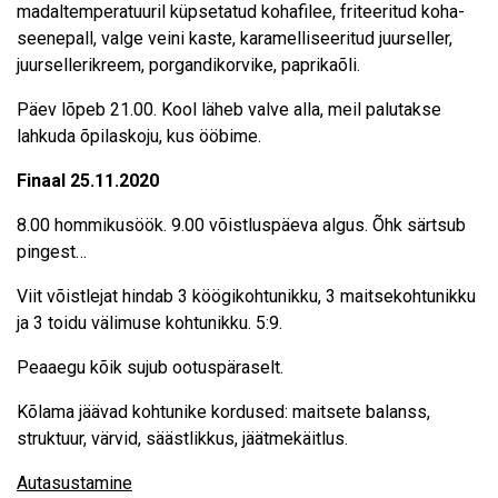
madaltemperatuuril küpsetatud kohafilee, friteeritud koha-
seenepall, valge veini kaste, karamelliseeritud juurseller,
juursellerikreem, porgandikorvike, paprikaõli.
Päev lõpeb 21.00. Kool läheb valve alla, meil palutakse
lahkuda õpilaskoju, kus ööbime.
Finaal 25.11.2020
8.00 hommikusöök. 9.00 võistluspäeva algus. Õhk särtsub
pingest…
Viit võistlejat hindab 3 köögikohtunikku, 3 maitsekohtunikku
ja 3 toidu välimuse kohtunikku. 5:9.
Peaaegu kõik sujub ootuspäraselt.
Kõlama jäävad kohtunike kordused: maitsete balanss,
struktuur, värvid, säästlikkus, jäätmekäitlus.
Autasustamine