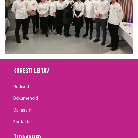
KIIRESTI LEITAV
Uudised
Dokumendid
Õpilasele
Kontaktid
ÜLDANDMED