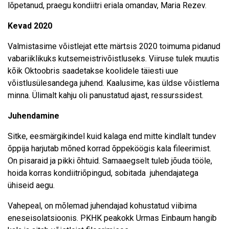
lõpetanud, praegu kondiitri eriala omandav, Maria Rezev.
Kevad 2020
Valmistasime võistlejat ette märtsis 2020 toimuma pidanud
vabariiklikuks kutsemeistrivõistluseks. Viiruse tulek muutis
kõik Oktoobris saadetakse koolidele täiesti uue
võistlusülesandega juhend. Kaalusime, kas üldse võistlema
minna. Ülimalt kahju oli panustatud ajast, ressurssidest.
Juhendamine
Sitke, eesmärgikindel kuid kalaga end mitte kindlalt tundev
õppija harjutab mõned korrad õppeköögis kala fileerimist.
On pisaraid ja pikki õhtuid. Samaaegselt tuleb jõuda tööle,
hoida korras kondiitriõpingud, sobitada juhendajatega
ühiseid aegu.
Vahepeal, on mõlemad juhendajad kohustatud viibima
eneseisolatsioonis. PKHK peakokk Urmas Einbaum hangib