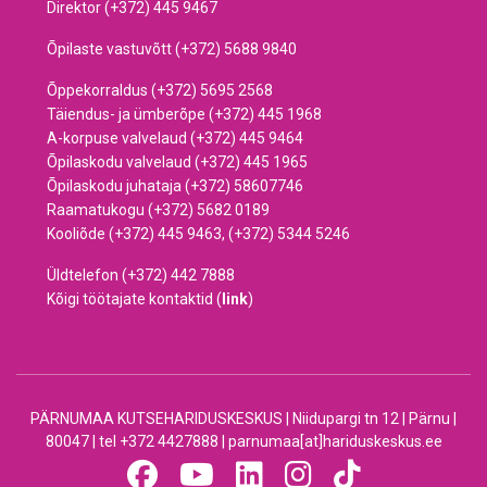
Direktor (+372) 445 9467
Õpilaste vastuvõtt (+372) 5688 9840
Õppekorraldus (+372) 5695 2568
Täiendus- ja ümberõpe (+372) 445 1968
A-korpuse valvelaud (+372) 445 9464
Õpilaskodu valvelaud (+372) 445 1965
Õpilaskodu juhataja (+372) 58607746
Raamatukogu (+372) 5682 0189
Kooliõde (+372) 445 9463, (+372) 5344 5246
Üldtelefon (+372) 442 7888
Kõigi töötajate kontaktid (
link
)
PÄRNUMAA KUTSEHARIDUSKESKUS | Niidupargi tn 12 | Pärnu |
80047 | tel +372 4427888 | parnumaa[at]hariduskeskus.ee