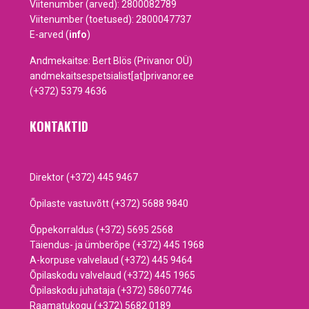
Viitenumber (arved): 2800082789
Viitenumber (toetused): 2800047737
E-arved (
info
)
Andmekaitse: Bert Blös (Privanor OÜ)
andmekaitsespetsialist[at]privanor.ee
(+372) 5379 4636
KONTAKTID
Direktor (+372) 445 9467
Õpilaste vastuvõtt (+372) 5688 9840
Õppekorraldus (+372) 5695 2568
Täiendus- ja ümberõpe (+372) 445 1968
A-korpuse valvelaud (+372) 445 9464
Õpilaskodu valvelaud (+372) 445 1965
Õpilaskodu juhataja (+372) 58607746
Raamatukogu (+372) 5682 0189