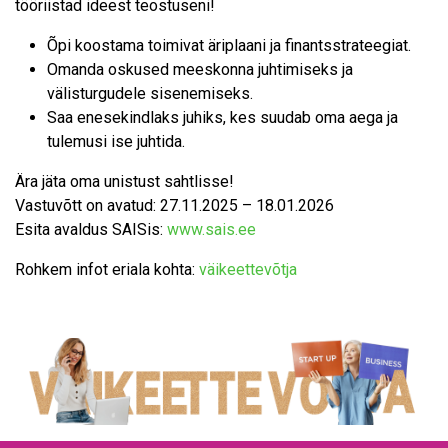
tööriistad ideest teostuseni!
Õpi koostama toimivat äriplaani ja finantsstrateegiat.
Omanda oskused meeskonna juhtimiseks ja
välisturgudele sisenemiseks.
Saa enesekindlaks juhiks, kes suudab oma aega ja
tulemusi ise juhtida.
Ära jäta oma unistust sahtlisse!
Vastuvõtt on avatud: 27.11.2025 – 18.01.2026
Esita avaldus SAISis:
www.sais.ee
Rohkem infot eriala kohta:
väikeettevõtja