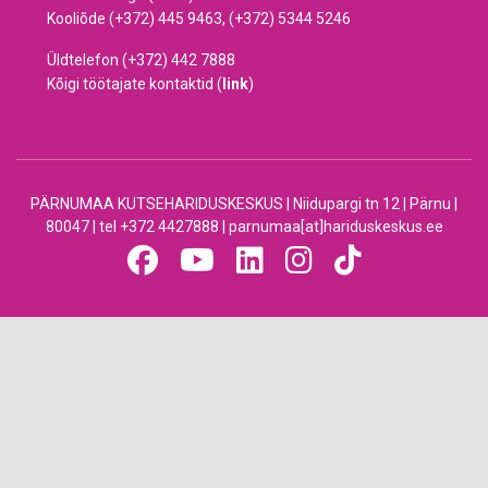
Kooliõde (+372) 445 9463, (+372) 5344 5246
Üldtelefon (+372) 442 7888
Kõigi töötajate kontaktid (
link
)
PÄRNUMAA KUTSEHARIDUSKESKUS | Niidupargi tn 12 | Pärnu |
80047 | tel +372 4427888 | parnumaa[at]hariduskeskus.ee