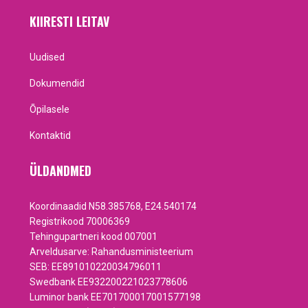
KIIRESTI LEITAV
Uudised
Dokumendid
Õpilasele
Kontaktid
ÜLDANDMED
Koordinaadid N58.385768, E24.540174
Registrikood 70006369
Tehingupartneri kood 007001
Arveldusarve: Rahandusministeerium
SEB: EE891010220034796011
Swedbank EE932200221023778606
Luminor bank EE701700017001577198