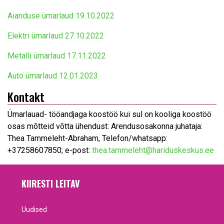
Aianduse ümarlaud 19.10.2022
Elektri ümarlaud 27.10.2022
Metalli ümarlaud 17.11.2022
Auto ümarlaud 12.01.2023
Kontakt
Ümarlauad- tööandjaga koostöö kui sul on kooliga koostöö
osas mõtteid võtta ühendust: Arendusosakonna juhataja:
Thea Tammeleht-Abraham, Telefon/whatsapp:
+37258607850; e-post:
thea.tammeleht@hariduskeskus.ee
KIIRESTI LEITAV
Uudised