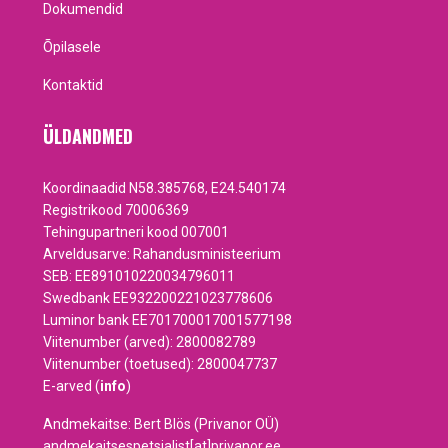
Dokumendid
Õpilasele
Kontaktid
ÜLDANDMED
Koordinaadid N58.385768, E24.540174
Registrikood 70006369
Tehingupartneri kood 007001
Arveldusarve: Rahandusministeerium
SEB: EE891010220034796011
Swedbank EE932200221023778606
Luminor bank EE701700017001577198
Viitenumber (arved): 2800082789
Viitenumber (toetused): 2800047737
E-arved (
info
)
Andmekaitse: Bert Blös (Privanor OÜ)
andmekaitsespetsialist[at]privanor.ee